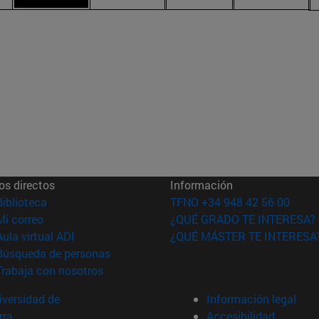
os directos
Información
(abre en nueva ventana)
Biblioteca
TFNO +34 948 42 56 00
(abre en nueva ventana)
Mi correo
¿QUÉ GRADO TE INTERESA?
(abre en nueva ventana)
Aula virtual ADI
¿QUÉ MÁSTER TE INTERESA
(abre en nueva ventana)
Búsqueda de personas
(abre en nueva ventana)
Trabaja con nosotros
versidad de
Información legal
rra
Accesibilidad