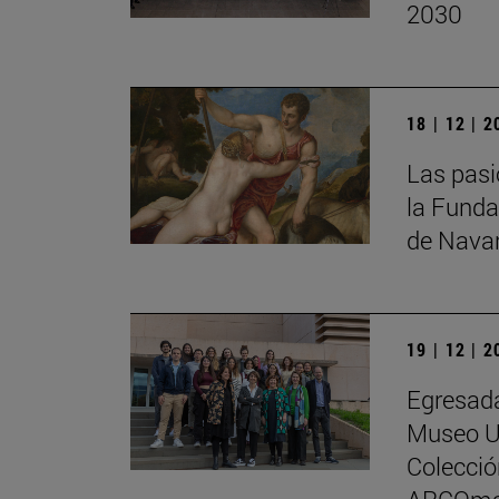
2030
18 | 12 | 
Las pasi
la Funda
de Nava
19 | 12 | 
Egresada
Museo Un
Colecci