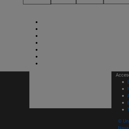
Acces
© Uni
Nava