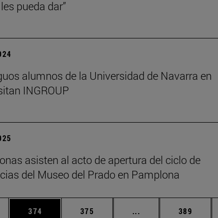
les pueda dar”
2024
guos alumnos de la Universidad de Navarra en
isitan INGROUP
2025
onas asisten al acto de apertura del ciclo de
cias del Museo del Prado en Pamplona
ias Use TAB para desplazarse.
a
Página
Página
Páginas intermedias 
Página
374
375
...
389