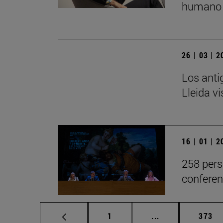
humano 
26 | 03 | 
Los anti
Lleida v
16 | 01 | 
258 pers
conferen
Página
Páginas intermed
Págin
1
...
373