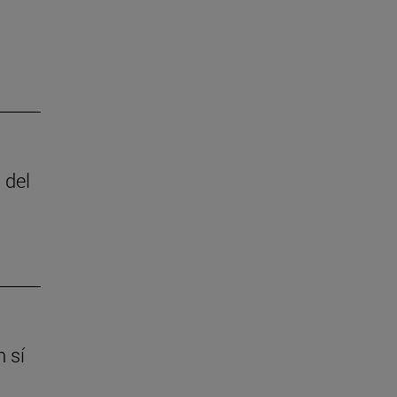
 del
 sí