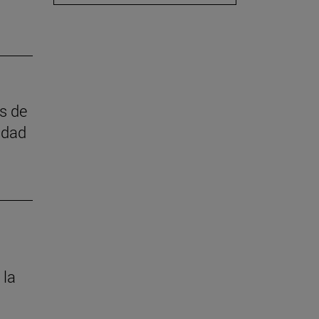
as de
idad
 la