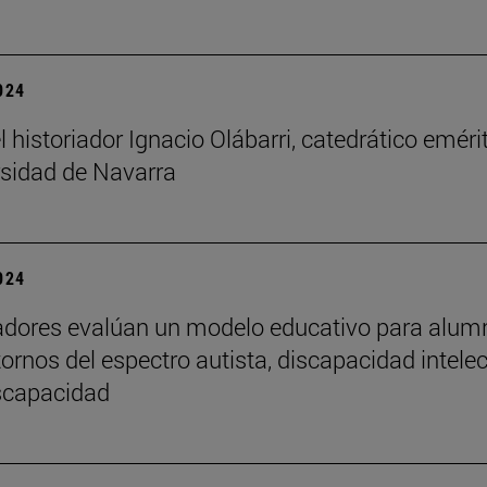
2024
l historiador Ignacio Olábarri, catedrático eméri
rsidad de Navarra
2024
adores evalúan un modelo educativo para alu
tornos del espectro autista, discapacidad intelec
iscapacidad