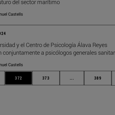
futuro del sector marítimo
uel Castells
2024
rsidad y el Centro de Psicología Álava Reyes
 conjuntamente a psicólogos generales sanitar
uel Castells
ias Use TAB para desplazarse.
a
Página
Página
Páginas intermedias 
Página
372
373
...
389