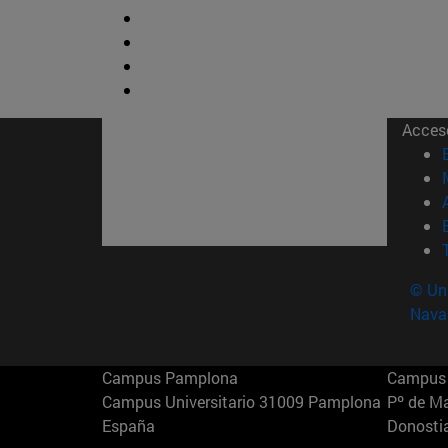
Acces
© Uni
Nava
Campus Pamplona
Campus 
Campus Universitario 31009 Pamplona
Pº de M
España
Donosti