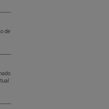
to de
mnado
tual