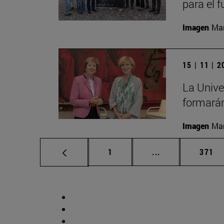
para el 
Imagen
Man
15 | 11 | 
La Unive
formarán
Imagen
Man
Página
Páginas intermed
Págin
1
...
371