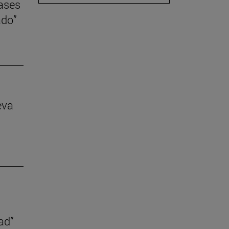
lases
ado”
eva
ad”