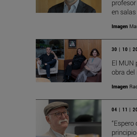
profesor
en salas
Imagen
Man
30 | 10 | 
El MUN p
obra del 
Imagen
Raq
04 | 11 | 
“Espero 
principi