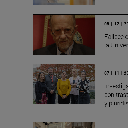
05 | 12 | 
Fallece e
la Unive
07 | 11 | 
Investig
con tras
y plurid