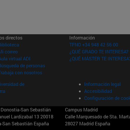
os directos
Información
(abre en nueva ventana)
Biblioteca
TFNO +34 948 42 56 00
(abre en nueva ventana)
Mi correo
¿QUÉ GRADO TE INTERESA?
(abre en nueva ventana)
Aula virtual ADI
¿QUÉ MÁSTER TE INTERESA
(abre en nueva ventana)
Búsqueda de personas
(abre en nueva ventana)
Trabaja con nosotros
versidad de
Información legal
rra
Accesibilidad
Configuración de coo
Donostia-San Sebastián
Campus Madrid
anuel Lardizabal 13 20018
Calle Marquesado de Sta. Marta
a-San Sebastián España
28027 Madrid España