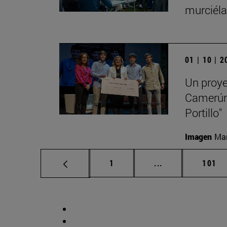
murciéla
01 | 10 | 
Un proye
Camerún,
Portillo"
Imagen
Man
Página
Páginas intermed
Págin
1
...
101