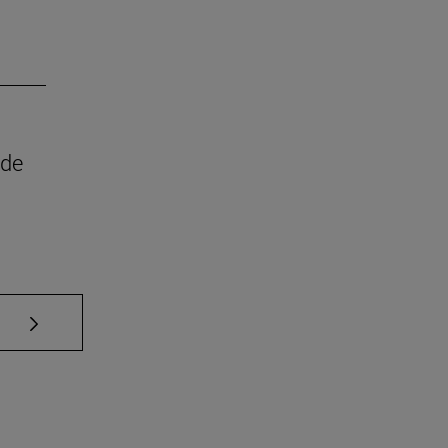
 de
Use TAB para desplazarse.