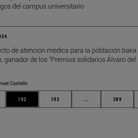
gos del campus universitario
2024
cto de atención médica para la población baka
 ganador de los "Premios solidarios Álvaro del
uel Castells
ias Use TAB para desplazarse.
a
Página
Página
Páginas intermedias 
Página
102
103
...
389