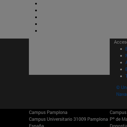
Acces
© Uni
Nava
Campus Pamplona
Campus 
Campus Universitario 31009 Pamplona
Pº de M
España
Donosti