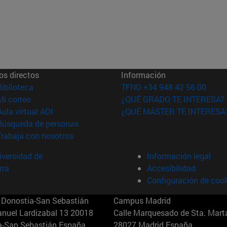
os directos
Información
(abre en nueva ventana)
Biblioteca
TFNO +34 948 42 56 00
(abre en nueva ventana)
Mi correo
¿QUÉ GRADO TE INTERESA?
(abre en nueva ventana)
Aula virtual ADI
¿QUÉ MÁSTER TE INTERESA
(abre en nueva ventana)
Búsqueda de personas
(abre en nueva ventana)
Trabaja con nosotros
versidad de
Información legal
rra
Accesibilidad
Configuración de coo
Donostia-San Sebastián
Campus Madrid
anuel Lardizabal 13 20018
Calle Marquesado de Sta. Marta
a-San Sebastián España
28027 Madrid España