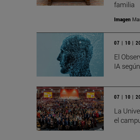
familia
Imagen
Man
07 | 10 | 
El Observ
IA segú
07 | 10 | 
La Unive
el camp