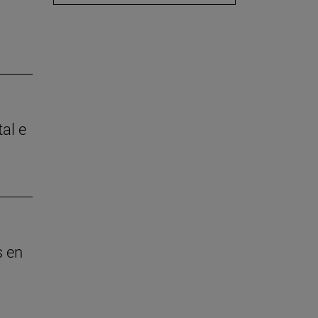
tal e
s en