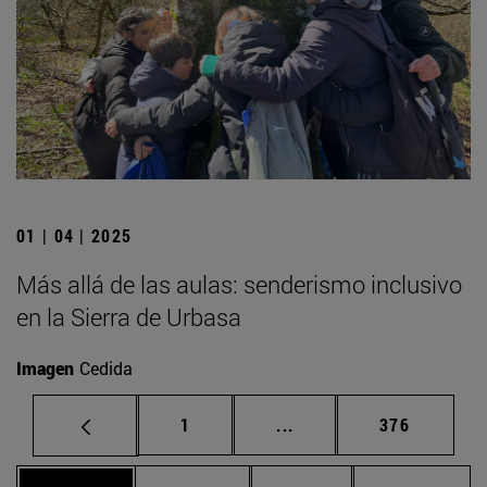
01 | 04 | 2025
Más allá de las aulas: senderismo inclusivo
en la Sierra de Urbasa
Imagen
Cedida
Página
Páginas intermedias Us
Página
1
...
376