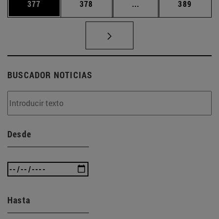
Página
Página
Páginas intermedias 
Página
377
378
...
389
BUSCADOR NOTICIAS
Desde
Hasta