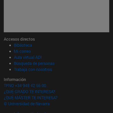
Accesos directos
(abre en nueva ventana)
Biblioteca
(abre en nueva ventana)
Mi correo
(abre en nueva ventana)
Aula virtual ADI
(abre en nueva ventana)
Búsqueda de personas
(abre en nueva ventana)
Trabaja con nosotros
Información
TFNO +34 948 42 56 00
¿QUÉ GRADO TE INTERESA?
¿QUÉ MÁSTER TE INTERESA?
© Universidad de Navarra