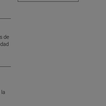
as de
idad
 la