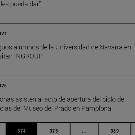
les pueda dar”
2024
guos alumnos de la Universidad de Navarra en
isitan INGROUP
2025
onas asisten al acto de apertura del ciclo de
cias del Museo del Prado en Pamplona
ias Use TAB para desplazarse.
a
Página
Página
Páginas intermedias 
Página
374
375
...
389