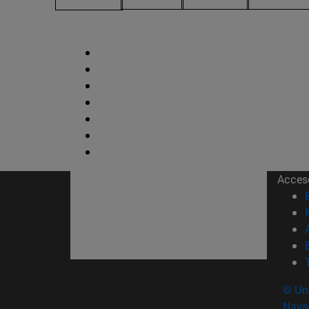
Acces
© Uni
Nava