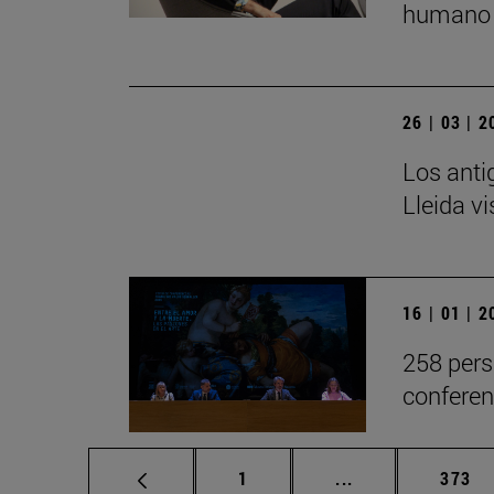
humano 
26 | 03 | 
Los anti
Lleida v
16 | 01 | 
258 pers
conferen
Página
Páginas intermed
Págin
1
...
373