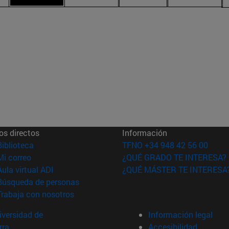
os directos
Información
(abre en nueva ventana)
Biblioteca
TFNO +34 948 42 56 00
(abre en nueva ventana)
Mi correo
¿QUÉ GRADO TE INTERESA?
(abre en nueva ventana)
Aula virtual ADI
¿QUÉ MÁSTER TE INTERESA
(abre en nueva ventana)
Búsqueda de personas
(abre en nueva ventana)
Trabaja con nosotros
versidad de
Información legal
rra
Accesibilidad