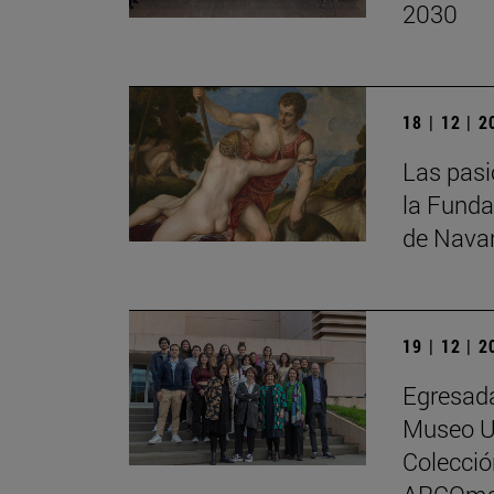
2030
18 | 12 | 
Las pasi
la Funda
de Nava
19 | 12 | 
Egresada
Museo Un
Colecci