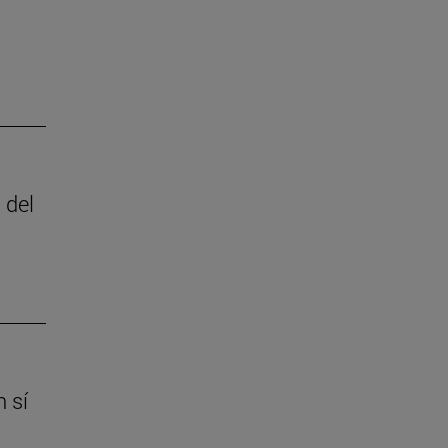
 del
 sí