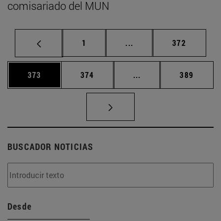
comisariado del MUN
Página
Páginas intermedias Us
Página
1
...
372
Página
Página
Páginas intermedias 
Página
373
374
...
389
BUSCADOR NOTICIAS
Desde