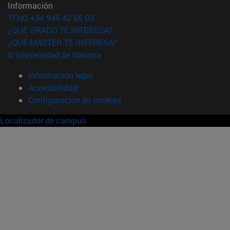
Información
TFNO +34 948 42 56 00
¿QUÉ GRADO TE INTERESA?
¿QUÉ MÁSTER TE INTERESA?
© Universidad de Navarra
Información legal
Accesibilidad
Configuración de cookies
Localizador de campus