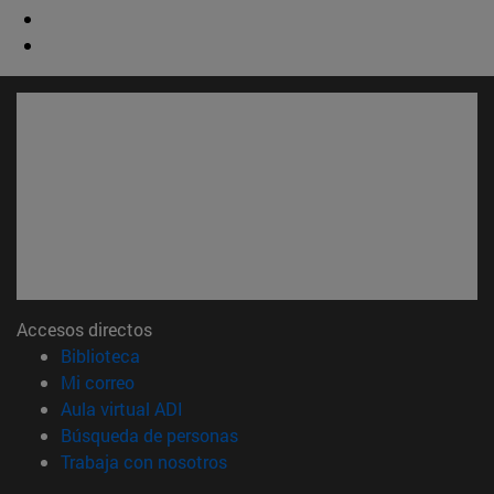
Accesos directos
(abre en nueva ventana)
Biblioteca
(abre en nueva ventana)
Mi correo
(abre en nueva ventana)
Aula virtual ADI
(abre en nueva ventana)
Búsqueda de personas
(abre en nueva ventana)
Trabaja con nosotros