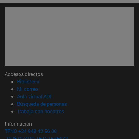
Accesos directos
(abre en nueva ventana)
Biblioteca
(abre en nueva ventana)
Mi correo
(abre en nueva ventana)
Aula virtual ADI
(abre en nueva ventana)
Búsqueda de personas
(abre en nueva ventana)
Trabaja con nosotros
Información
TFNO +34 948 42 56 00
¿QUÉ GRADO TE INTERESA?