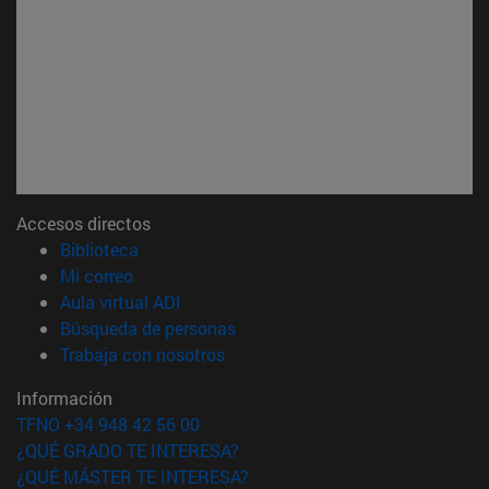
Accesos directos
(abre en nueva ventana)
Biblioteca
(abre en nueva ventana)
Mi correo
(abre en nueva ventana)
Aula virtual ADI
(abre en nueva ventana)
Búsqueda de personas
(abre en nueva ventana)
Trabaja con nosotros
Información
TFNO +34 948 42 56 00
¿QUÉ GRADO TE INTERESA?
¿QUÉ MÁSTER TE INTERESA?