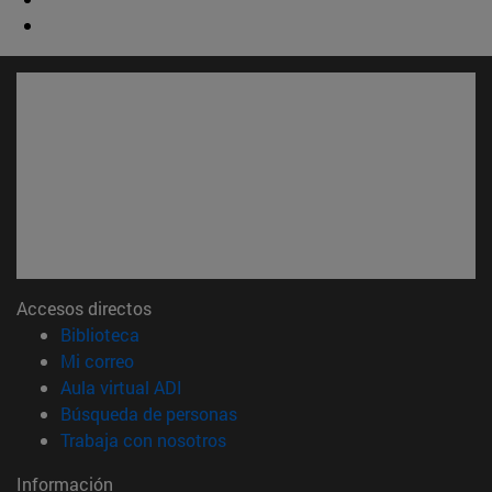
Accesos directos
(abre en nueva ventana)
Biblioteca
(abre en nueva ventana)
Mi correo
(abre en nueva ventana)
Aula virtual ADI
(abre en nueva ventana)
Búsqueda de personas
(abre en nueva ventana)
Trabaja con nosotros
Información