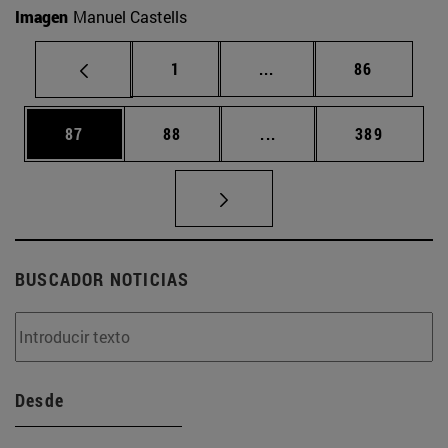
Imagen
Manuel Castells
Página
Páginas intermedias Us
Página
1
...
86
Página
Página
Páginas intermedias U
Página
87
88
...
389
BUSCADOR NOTICIAS
Desde