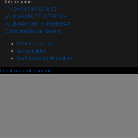
Información
TFNO +34 948 42 56 00
¿QUÉ GRADO TE INTERESA?
¿QUÉ MÁSTER TE INTERESA?
© Universidad de Navarra
Información legal
Accesibilidad
Configuración de cookies
Localizador de campus