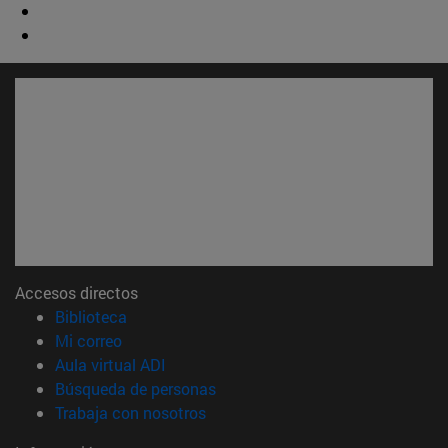
Accesos directos
(abre en nueva ventana)
Biblioteca
(abre en nueva ventana)
Mi correo
(abre en nueva ventana)
Aula virtual ADI
(abre en nueva ventana)
Búsqueda de personas
(abre en nueva ventana)
Trabaja con nosotros