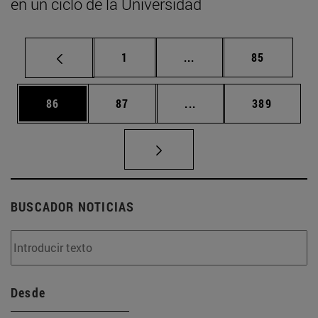
en un ciclo de la Universidad
Página
Páginas intermedias Us
Página
1
...
85
Página
Página
Páginas intermedias U
Página
86
87
...
389
BUSCADOR NOTICIAS
Desde