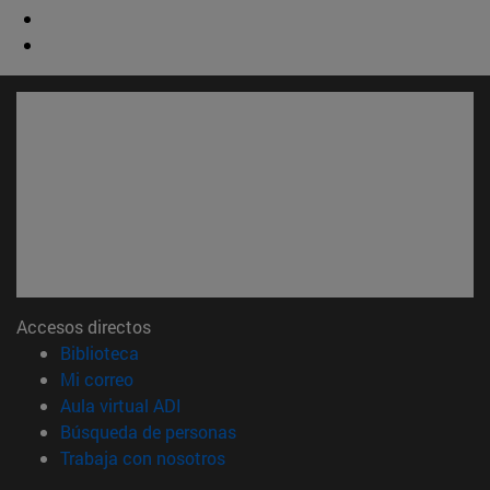
Accesos directos
(abre en nueva ventana)
Biblioteca
(abre en nueva ventana)
Mi correo
(abre en nueva ventana)
Aula virtual ADI
(abre en nueva ventana)
Búsqueda de personas
(abre en nueva ventana)
Trabaja con nosotros