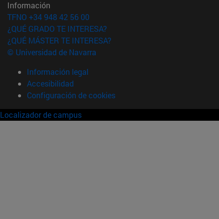
Información
TFNO +34 948 42 56 00
¿QUÉ GRADO TE INTERESA?
¿QUÉ MÁSTER TE INTERESA?
© Universidad de Navarra
Información legal
Accesibilidad
Configuración de cookies
Localizador de campus