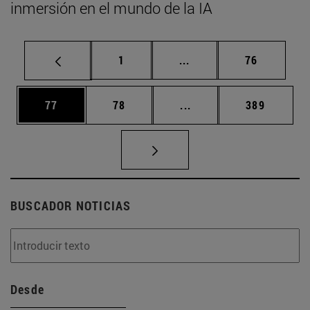
inmersión en el mundo de la IA
Página
Páginas intermedias Us
Página
1
...
76
Página
Página
Páginas intermedias U
Página
77
78
...
389
BUSCADOR NOTICIAS
Desde