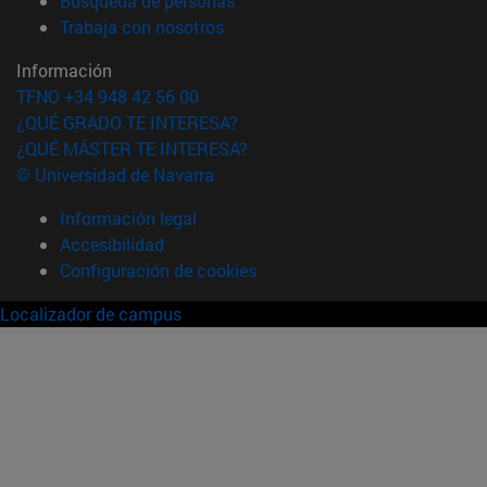
Búsqueda de personas
(abre en nueva ventana)
Trabaja con nosotros
Información
TFNO +34 948 42 56 00
¿QUÉ GRADO TE INTERESA?
¿QUÉ MÁSTER TE INTERESA?
© Universidad de Navarra
Información legal
Accesibilidad
Configuración de cookies
Localizador de campus