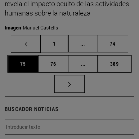
revela el impacto oculto de las actividades
humanas sobre la naturaleza
Imagen
Manuel Castells
Página
Páginas intermedias Us
Página
1
...
74
Página
Página
Páginas intermedias U
Página
75
76
...
389
BUSCADOR NOTICIAS