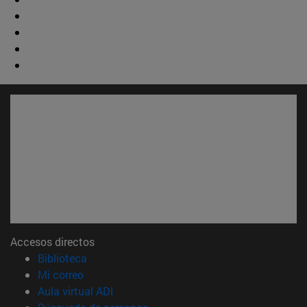
Accesos directos
(abre en nueva ventana)
Biblioteca
(abre en nueva ventana)
Mi correo
(abre en nueva ventana)
Aula virtual ADI
(abre en nueva ventana)