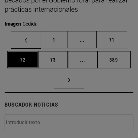
prácticas internacionales
Imagen
Cedida
Página
Páginas intermedias Us
Página
1
...
71
Página
Página
Páginas intermedias U
Página
72
73
...
389
BUSCADOR NOTICIAS