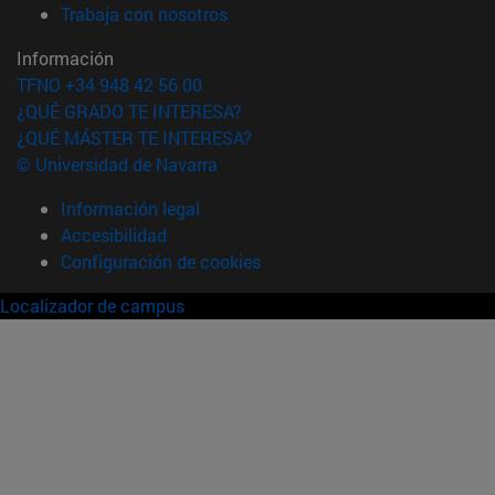
(abre en nueva ventana)
Trabaja con nosotros
Información
TFNO +34 948 42 56 00
¿QUÉ GRADO TE INTERESA?
¿QUÉ MÁSTER TE INTERESA?
© Universidad de Navarra
Información legal
Accesibilidad
Configuración de cookies
Localizador de campus