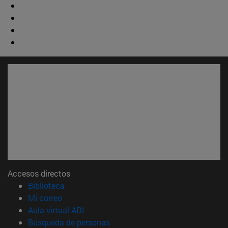
Accesos directos
(abre en nueva ventana)
Biblioteca
(abre en nueva ventana)
Mi correo
(abre en nueva ventana)
Aula virtual ADI
(abre en nueva ventana)
Búsqueda de personas