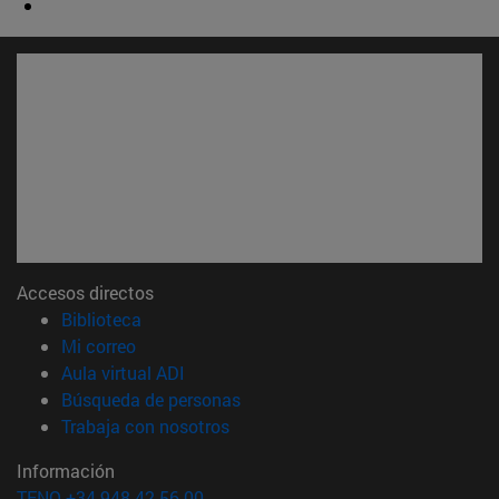
Accesos directos
(abre en nueva ventana)
Biblioteca
(abre en nueva ventana)
Mi correo
(abre en nueva ventana)
Aula virtual ADI
(abre en nueva ventana)
Búsqueda de personas
(abre en nueva ventana)
Trabaja con nosotros
Información
TFNO +34 948 42 56 00