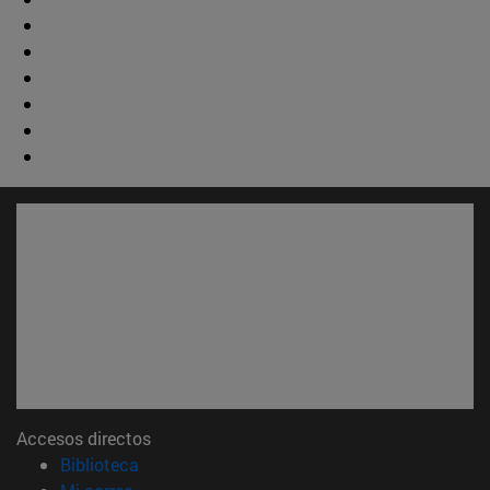
Accesos directos
(abre en nueva ventana)
Biblioteca
(abre en nueva ventana)