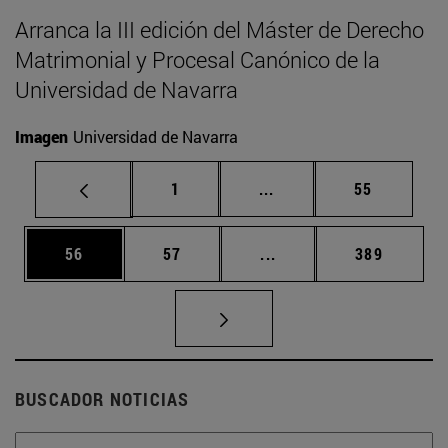
Arranca la III edición del Máster de Derecho
Matrimonial y Procesal Canónico de la
Universidad de Navarra
Imagen
Universidad de Navarra
Página
Páginas intermedias Us
Página
1
...
55
Página
Página
Páginas intermedias U
Página
56
57
...
389
BUSCADOR NOTICIAS