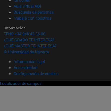
Mi correo
(abre en nueva ventana)
Aula virtual ADI
(abre en nueva ventana)
Búsqueda de personas
(abre en nueva ventana)
Trabaja con nosotros
Información
TFNO +34 948 42 56 00
¿QUÉ GRADO TE INTERESA?
¿QUÉ MÁSTER TE INTERESA?
© Universidad de Navarra
Información legal
Accesibilidad
Configuración de cookies
Localizador de campus