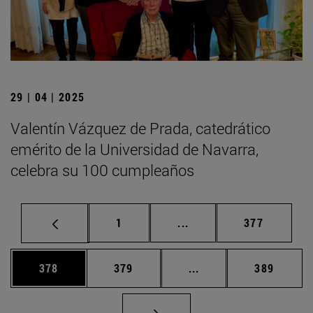
29 | 04 | 2025
Valentín Vázquez de Prada, catedrático
emérito de la Universidad de Navarra,
celebra su 100 cumpleaños
Página
Páginas intermedias Us
Página
1
...
377
Página
Página
Páginas intermedias 
Página
378
379
...
389