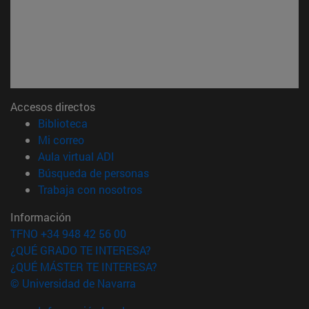
Accesos directos
(abre en nueva ventana)
Biblioteca
(abre en nueva ventana)
Mi correo
(abre en nueva ventana)
Aula virtual ADI
(abre en nueva ventana)
Búsqueda de personas
(abre en nueva ventana)
Trabaja con nosotros
Información
TFNO +34 948 42 56 00
¿QUÉ GRADO TE INTERESA?
¿QUÉ MÁSTER TE INTERESA?
© Universidad de Navarra