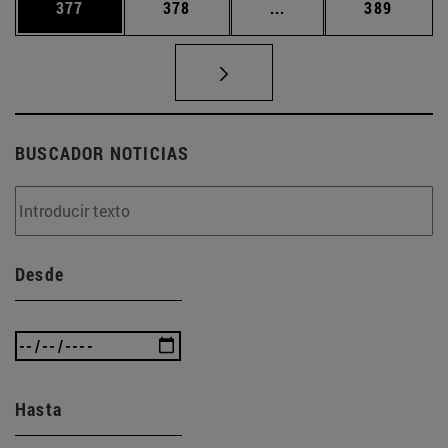
Página
Página
Páginas intermedias 
Página
377
378
...
389
BUSCADOR NOTICIAS
Desde
Hasta