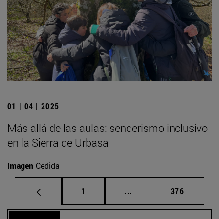
01 | 04 | 2025
Más allá de las aulas: senderismo inclusivo
en la Sierra de Urbasa
Imagen
Cedida
Página
Páginas intermedias Us
Página
1
...
376