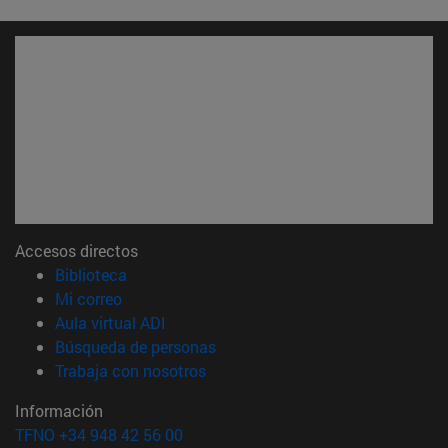
Accesos directos
(abre en nueva ventana)
Biblioteca
(abre en nueva ventana)
Mi correo
(abre en nueva ventana)
Aula virtual ADI
(abre en nueva ventana)
Búsqueda de personas
(abre en nueva ventana)
Trabaja con nosotros
Información
TFNO +34 948 42 56 00