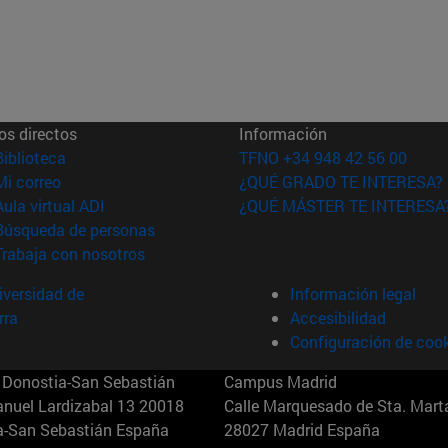
os directos
Información
(abre en nueva ventana)
Biblioteca
TFNO +34 948 42 56 00
(abre en nueva ventana)
Mi correo
¿QUÉ GRADO TE INTERESA?
(abre en nueva ventana)
Aula virtual ADI
¿QUÉ MÁSTER TE INTERESA
(abre en nueva ventana)
Búsqueda de personas
(abre en nueva ventana)
Trabaja con nosotros
versidad de
Información legal
rra
Accesibilidad
Configuración de coo
Donostia-San Sebastián
Campus Madrid
anuel Lardizabal 13 20018
Calle Marquesado de Sta. Marta
a-San Sebastián España
28027 Madrid España