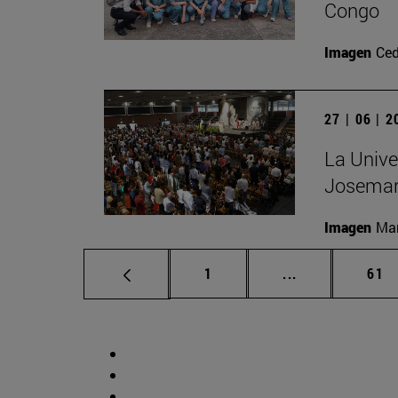
Congo
Imagen
Ced
27 | 06 | 
La Unive
Josemar
Imagen
Man
Página
Páginas interm
Pág
1
...
61