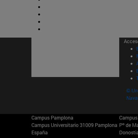
Acces
© Uni
Nava
Campus Pamplona
Campus 
Campus Universitario 31009 Pamplona
Pº de M
España
Donosti