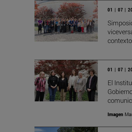
01 | 07 | 
Simposio
viceversa
contexto
01 | 07 | 
El Insti
Gobierno
comunica
Imagen
Mar