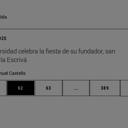
ida
2025
rsidad celebra la fiesta de su fundador, san
ía Escrivá
uel Castells
edias Use TAB para desplazarse.
ina
Página
Página
Páginas intermedias Us
Página
62
63
...
389