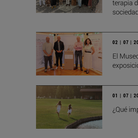
terapia 
sociedad
02 | 07 | 
El Museo
exposici
01 | 07 | 
¿Qué imp