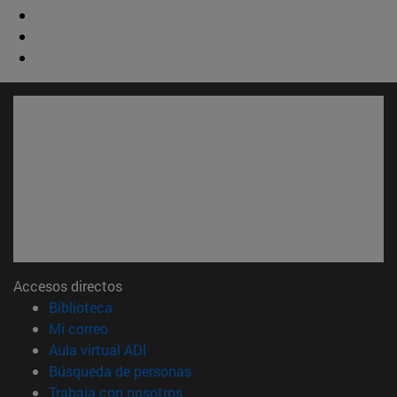
Accesos directos
(abre en nueva ventana)
Biblioteca
(abre en nueva ventana)
Mi correo
(abre en nueva ventana)
Aula virtual ADI
(abre en nueva ventana)
Búsqueda de personas
(abre en nueva ventana)
Trabaja con nosotros