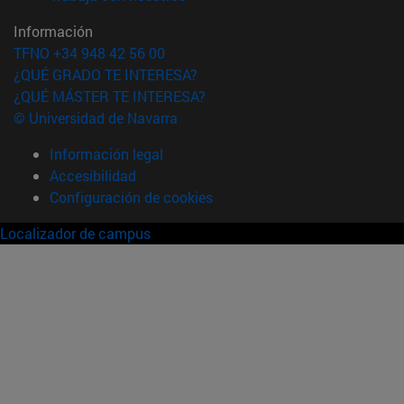
Información
TFNO +34 948 42 56 00
¿QUÉ GRADO TE INTERESA?
¿QUÉ MÁSTER TE INTERESA?
© Universidad de Navarra
Información legal
Accesibilidad
Configuración de cookies
Localizador de campus