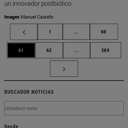
un innovador postbiótico
Imagen
Manuel Castells
Página
Páginas intermedias Us
Página
1
...
60
Página
Página
Páginas intermedias U
Página
61
62
...
389
BUSCADOR NOTICIAS
Desde