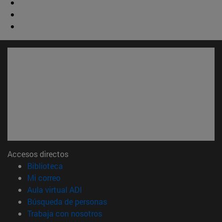
Accesos directos
(abre en nueva ventana)
Biblioteca
(abre en nueva ventana)
Mi correo
(abre en nueva ventana)
Aula virtual ADI
(abre en nueva ventana)
Búsqueda de personas
(abre en nueva ventana)
Trabaja con nosotros