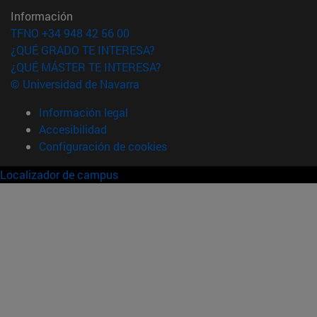
Información
TFNO +34 948 42 56 00
¿QUÉ GRADO TE INTERESA?
¿QUÉ MÁSTER TE INTERESA?
© Universidad de Navarra
Información legal
Accesibilidad
Configuración de cookies
Localizador de campus