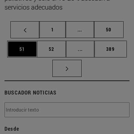
servicios adecuados
Página
Páginas intermedias Us
Página
1
...
50
Página
Página
Páginas intermedias U
Página
51
52
...
389
BUSCADOR NOTICIAS
Desde