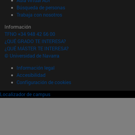
Aula virtual ADI
(abre en nueva ventana)
Búsqueda de personas
(abre en nueva ventana)
Trabaja con nosotros
Información
TFNO +34 948 42 56 00
¿QUÉ GRADO TE INTERESA?
¿QUÉ MÁSTER TE INTERESA?
© Universidad de Navarra
Información legal
Accesibilidad
Configuración de cookies
Localizador de campus