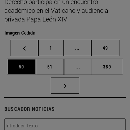
Derecho participa en un encuentro
académico en el Vaticano y audiencia
privada Papa León XIV
Imagen
Cedida
Página
Páginas intermedias Us
Página
1
...
49
Página
Página
Páginas intermedias U
Página
50
51
...
389
BUSCADOR NOTICIAS