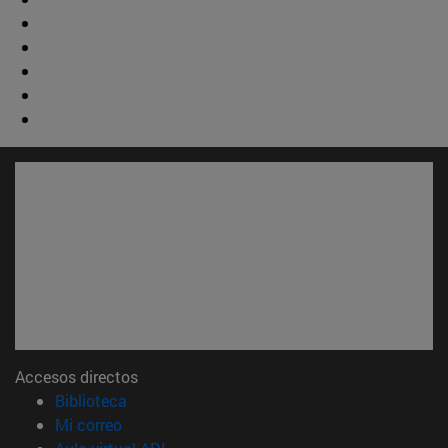
Accesos directos
(abre en nueva ventana)
Biblioteca
(abre en nueva ventana)
Mi correo
(abre en nueva ventana)