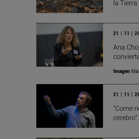
la Tierra
21 | 11 | 
Ana Chop
conviert
Imagen
Man
21 | 11 | 
"Come nu
cerebro"