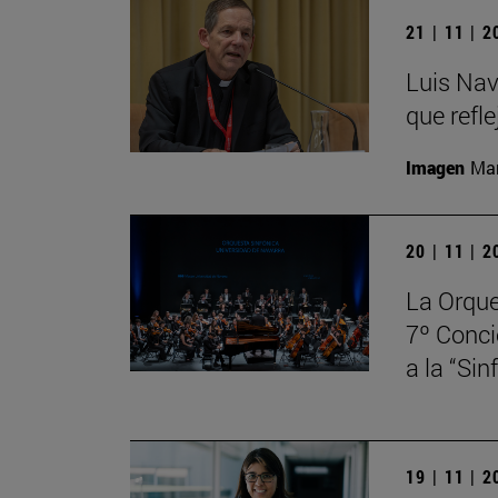
21 | 11 | 
Luis Nav
que refle
Imagen
Man
20 | 11 | 
La Orque
7º Conci
a la “Si
19 | 11 | 