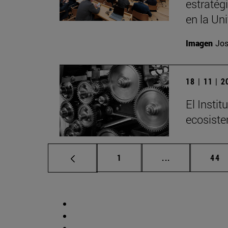
estratég
en la Un
Imagen
Jos
18 | 11 | 
El Insti
ecosiste
Página
Páginas interm
Pág
1
...
44