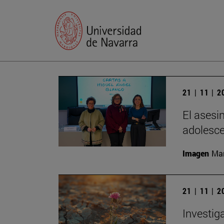
21 | 11 | 
El asesi
adolesc
Imagen
Man
21 | 11 | 
Investig