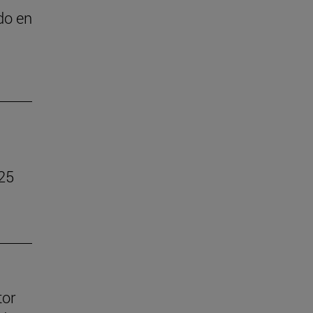
do en
025
tor