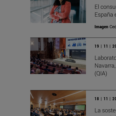
El consu
España e
Imagen
Ced
19 | 11 | 
Laborato
Navarra,
(QIA)
18 | 11 | 
La soste