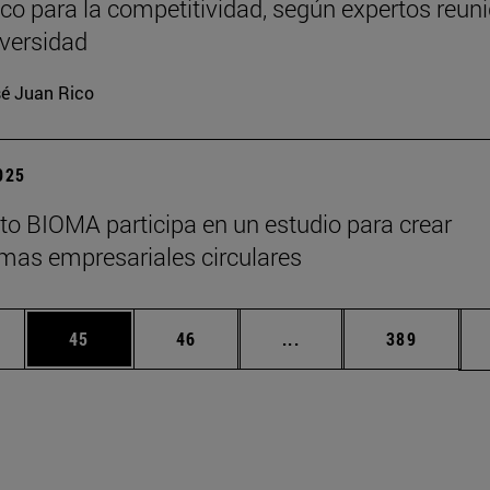
ico para la competitividad, según expertos reun
iversidad
é Juan Rico
2025
tuto BIOMA participa en un estudio para crear
mas empresariales circulares
edias Use TAB para desplazarse.
ina
Página
Página
Páginas intermedias Us
Página
45
46
...
389