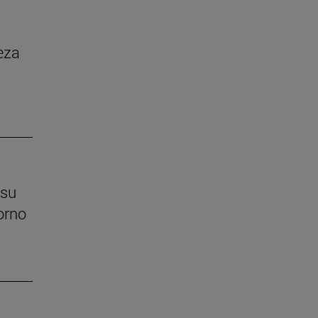
eza
 su
orno