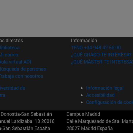
os directos
Información
(abre en nueva ventana)
Biblioteca
TFNO +34 948 42 56 00
(abre en nueva ventana)
Mi correo
¿QUÉ GRADO TE INTERESA?
(abre en nueva ventana)
Aula virtual ADI
¿QUÉ MÁSTER TE INTERESA
(abre en nueva ventana)
Búsqueda de personas
(abre en nueva ventana)
Trabaja con nosotros
versidad de
Información legal
rra
Accesibilidad
Configuración de coo
Donostia-San Sebastián
Campus Madrid
anuel Lardizabal 13 20018
Calle Marquesado de Sta. Marta
a-San Sebastián España
28027 Madrid España