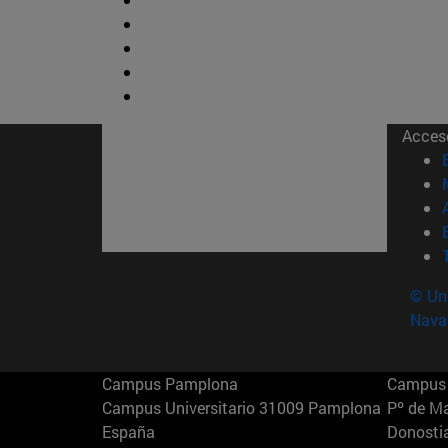
Acces
© Uni
Nava
Campus Pamplona
Campus 
Campus Universitario 31009 Pamplona
Pº de M
España
Donosti