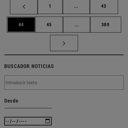
Página
Páginas intermedias Us
Página
1
...
43
Página
Página
Páginas intermedias U
Página
44
45
...
389
BUSCADOR NOTICIAS
Desde