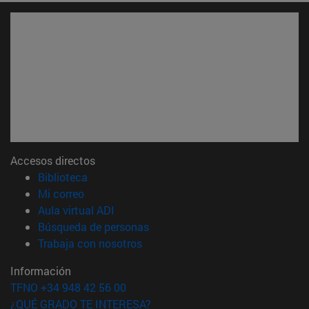
Accesos directos
(abre en nueva ventana)
Biblioteca
(abre en nueva ventana)
Mi correo
(abre en nueva ventana)
Aula virtual ADI
(abre en nueva ventana)
Búsqueda de personas
(abre en nueva ventana)
Trabaja con nosotros
Información
TFNO +34 948 42 56 00
¿QUÉ GRADO TE INTERESA?