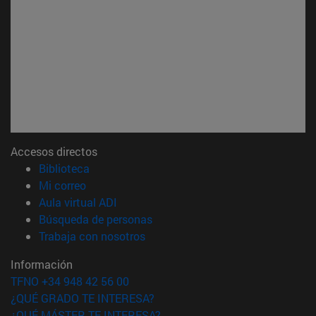
Accesos directos
(abre en nueva ventana)
Biblioteca
(abre en nueva ventana)
Mi correo
(abre en nueva ventana)
Aula virtual ADI
(abre en nueva ventana)
Búsqueda de personas
(abre en nueva ventana)
Trabaja con nosotros
Información
TFNO +34 948 42 56 00
¿QUÉ GRADO TE INTERESA?
¿QUÉ MÁSTER TE INTERESA?