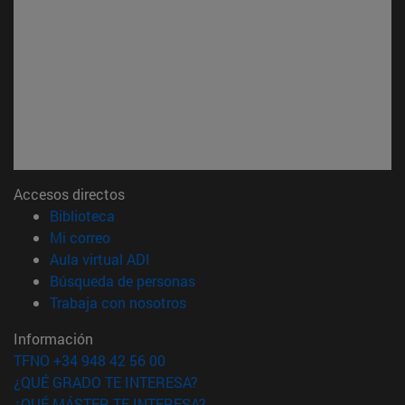
Accesos directos
(abre en nueva ventana)
Biblioteca
(abre en nueva ventana)
Mi correo
(abre en nueva ventana)
Aula virtual ADI
(abre en nueva ventana)
Búsqueda de personas
(abre en nueva ventana)
Trabaja con nosotros
Información
TFNO +34 948 42 56 00
¿QUÉ GRADO TE INTERESA?
¿QUÉ MÁSTER TE INTERESA?