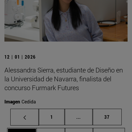
12 | 01 | 2026
Alessandra Sierra, estudiante de Diseño en
la Universidad de Navarra, finalista del
concurso Furmark Futures
Imagen
Cedida
Página
Páginas intermedias Us
Página
1
...
37