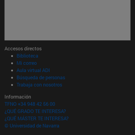
Accesos directos
(abre en nueva ventana)
Biblioteca
(abre en nueva ventana)
Mi correo
(abre en nueva ventana)
Aula virtual ADI
(abre en nueva ventana)
Búsqueda de personas
(abre en nueva ventana)
Trabaja con nosotros
Información
TFNO +34 948 42 56 00
¿QUÉ GRADO TE INTERESA?
¿QUÉ MÁSTER TE INTERESA?
© Universidad de Navarra