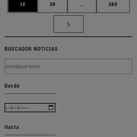
Página
Página
Páginas intermedias U
Página
38
39
...
389
BUSCADOR NOTICIAS
Desde
Hasta