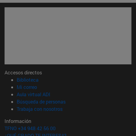
Accesos directos
(abre en nueva ventana)
Biblioteca
(abre en nueva ventana)
Mi correo
(abre en nueva ventana)
Aula virtual ADI
(abre en nueva ventana)
Búsqueda de personas
(abre en nueva ventana)
Trabaja con nosotros
Información
TFNO +34 948 42 56 00
¿QUÉ GRADO TE INTERESA?