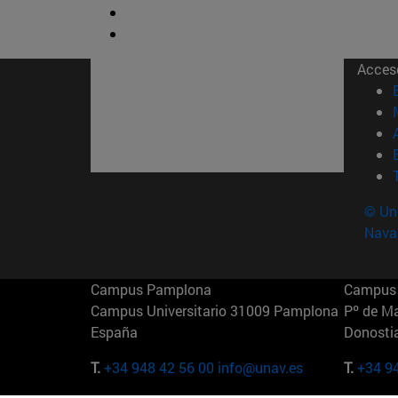
Acces
© Uni
Nava
Campus Pamplona
Campus 
Campus Universitario 31009 Pamplona
Pº de M
España
Donosti
T.
+34 948 42 56 00
info@unav.es
T.
+34 9