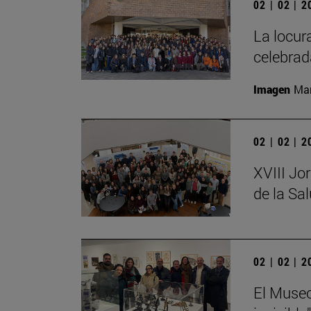
02 | 02 | 
La locur
celebrad
Imagen
Man
02 | 02 | 
XVIII Jo
de la Sa
02 | 02 | 
El Museo 