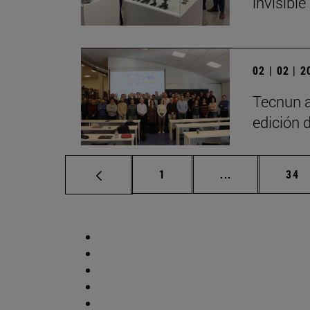
invisible"
02 | 02 | 
Tecnun a
edición 
Página
Páginas interm
Pág
1
...
34