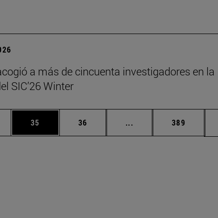
2026
cogió a más de cincuenta investigadores en la
del SIC’26 Winter
edias Use TAB para desplazarse.
ina
Página
Página
Páginas intermedias Us
Página
35
36
...
389