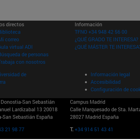
os directos
Información
(abre en nueva ventana)
Biblioteca
TFNO +34 948 42 56 00
(abre en nueva ventana)
Mi correo
¿QUÉ GRADO TE INTERESA?
(abre en nueva ventana)
Aula virtual ADI
¿QUÉ MÁSTER TE INTERESA
(abre en nueva ventana)
Búsqueda de personas
(abre en nueva ventana)
Trabaja con nosotros
versidad de
Información legal
rra
Accesibilidad
Configuración de coo
Donostia-San Sebastián
Campus Madrid
anuel Lardizabal 13 20018
Calle Marquesado de Sta. Marta
a-San Sebastián España
28027 Madrid España
43 21 98 77
T.
+34 914 51 43 41