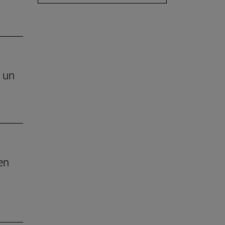
e un
en