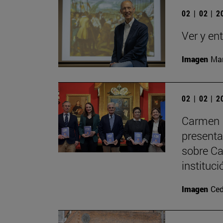
02 | 02 | 
Ver y en
Imagen
Man
02 | 02 | 
Carmen P
presenta
sobre Ca
instituci
Imagen
Ced