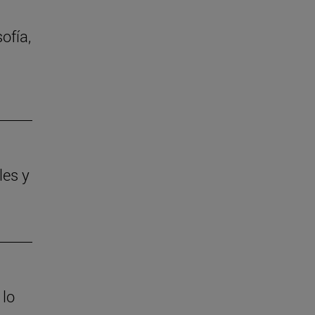
ofía,
les y
 lo