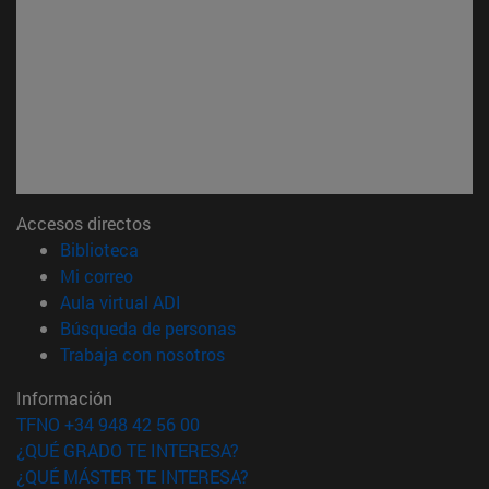
Accesos directos
(abre en nueva ventana)
Biblioteca
(abre en nueva ventana)
Mi correo
(abre en nueva ventana)
Aula virtual ADI
(abre en nueva ventana)
Búsqueda de personas
(abre en nueva ventana)
Trabaja con nosotros
Información
TFNO +34 948 42 56 00
¿QUÉ GRADO TE INTERESA?
¿QUÉ MÁSTER TE INTERESA?