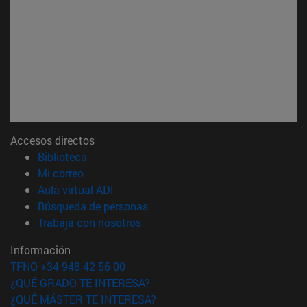
Accesos directos
(abre en nueva ventana)
Biblioteca
(abre en nueva ventana)
Mi correo
(abre en nueva ventana)
Aula virtual ADI
(abre en nueva ventana)
Búsqueda de personas
(abre en nueva ventana)
Trabaja con nosotros
Información
TFNO +34 948 42 56 00
¿QUÉ GRADO TE INTERESA?
¿QUÉ MÁSTER TE INTERESA?