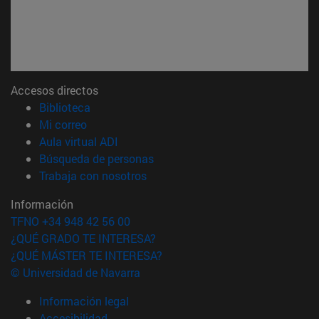
Accesos directos
(abre en nueva ventana)
Biblioteca
(abre en nueva ventana)
Mi correo
(abre en nueva ventana)
Aula virtual ADI
(abre en nueva ventana)
Búsqueda de personas
(abre en nueva ventana)
Trabaja con nosotros
Información
TFNO +34 948 42 56 00
¿QUÉ GRADO TE INTERESA?
¿QUÉ MÁSTER TE INTERESA?
© Universidad de Navarra
Información legal
Accesibilidad