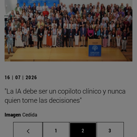
16 | 07 | 2026
"La IA debe ser un copiloto clínico y nunca
quien tome las decisiones"
Imagen
Cedida
Página
Página
Página
1
2
3