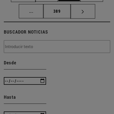
Páginas intermedias Use TAB para desplaz
Página
...
389
BUSCADOR NOTICIAS
Desde
Hasta