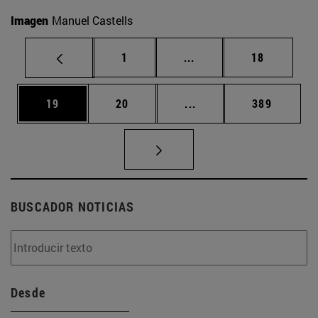
Imagen
Manuel Castells
Página
Páginas intermedias Us
Página
1
...
18
Página
Página
Páginas intermedias U
Página
19
20
...
389
BUSCADOR NOTICIAS
Desde