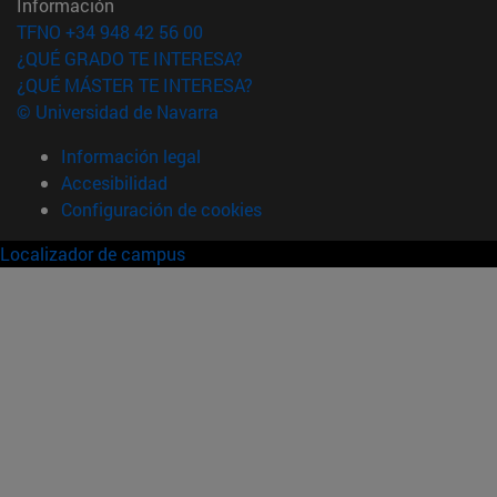
Información
TFNO +34 948 42 56 00
¿QUÉ GRADO TE INTERESA?
¿QUÉ MÁSTER TE INTERESA?
© Universidad de Navarra
Información legal
Accesibilidad
Configuración de cookies
Localizador de campus