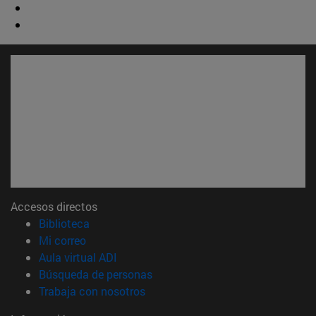
Accesos directos
(abre en nueva ventana)
Biblioteca
(abre en nueva ventana)
Mi correo
(abre en nueva ventana)
Aula virtual ADI
(abre en nueva ventana)
Búsqueda de personas
(abre en nueva ventana)
Trabaja con nosotros