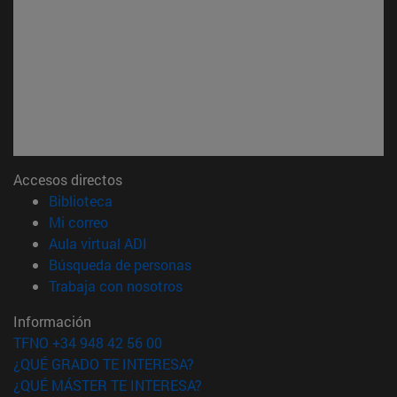
Accesos directos
(abre en nueva ventana)
Biblioteca
(abre en nueva ventana)
Mi correo
(abre en nueva ventana)
Aula virtual ADI
(abre en nueva ventana)
Búsqueda de personas
(abre en nueva ventana)
Trabaja con nosotros
Información
TFNO +34 948 42 56 00
¿QUÉ GRADO TE INTERESA?
¿QUÉ MÁSTER TE INTERESA?