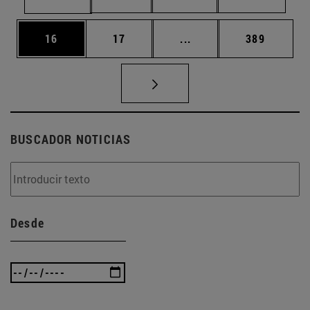
Página
Página
Páginas intermedias U
Página
16
17
...
389
BUSCADOR NOTICIAS
Desde