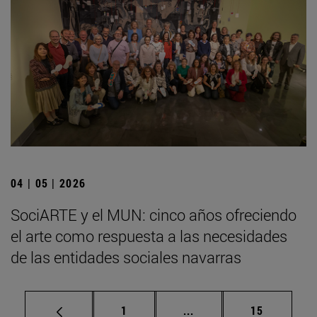
04 | 05 | 2026
SociARTE y el MUN: cinco años ofreciendo
el arte como respuesta a las necesidades
de las entidades sociales navarras
Página
Páginas intermedias Us
Página
1
...
15