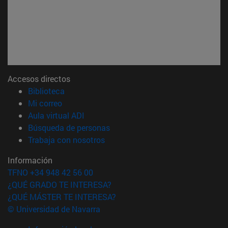
Accesos directos
(abre en nueva ventana)
Biblioteca
(abre en nueva ventana)
Mi correo
(abre en nueva ventana)
Aula virtual ADI
(abre en nueva ventana)
Búsqueda de personas
(abre en nueva ventana)
Trabaja con nosotros
Información
TFNO +34 948 42 56 00
¿QUÉ GRADO TE INTERESA?
¿QUÉ MÁSTER TE INTERESA?
© Universidad de Navarra