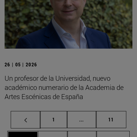
26 | 05 | 2026
Un profesor de la Universidad, nuevo
académico numerario de la Academia de
Artes Escénicas de España
Página
Páginas intermedias Us
Página
1
...
11