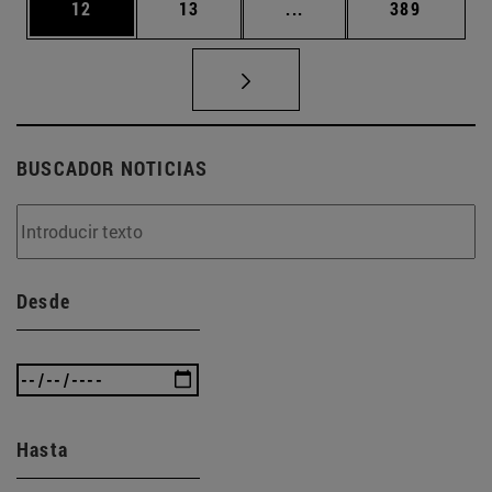
Página
Página
Páginas intermedias U
Página
12
13
...
389
BUSCADOR NOTICIAS
Desde
Hasta