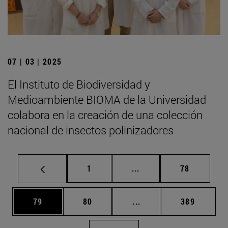
07 | 03 | 2025
El Instituto de Biodiversidad y
Medioambiente BIOMA de la Universidad
colabora en la creación de una colección
nacional de insectos polinizadores
Página
Páginas intermedias Us
Página
1
...
78
Página
Página
Páginas intermedias U
Página
79
80
...
389