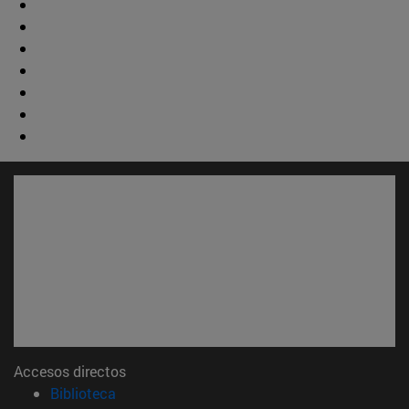
Accesos directos
(abre en nueva ventana)
Biblioteca