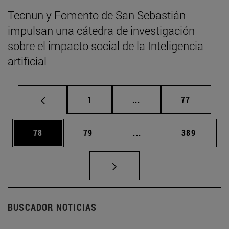
Tecnun y Fomento de San Sebastián
impulsan una cátedra de investigación
sobre el impacto social de la Inteligencia
artificial
Página
Páginas intermedias Us
Página
1
...
77
Página
Página
Páginas intermedias U
Página
78
79
...
389
BUSCADOR NOTICIAS