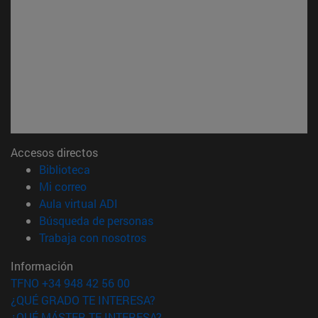
Accesos directos
(abre en nueva ventana)
Biblioteca
(abre en nueva ventana)
Mi correo
(abre en nueva ventana)
Aula virtual ADI
(abre en nueva ventana)
Búsqueda de personas
(abre en nueva ventana)
Trabaja con nosotros
Información
TFNO +34 948 42 56 00
¿QUÉ GRADO TE INTERESA?
¿QUÉ MÁSTER TE INTERESA?