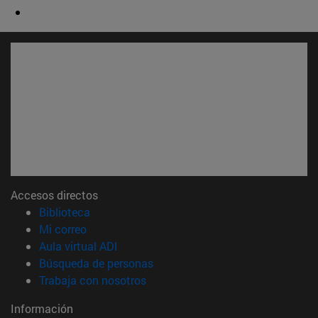
Accesos directos
(abre en nueva ventana)
Biblioteca
(abre en nueva ventana)
Mi correo
(abre en nueva ventana)
Aula virtual ADI
(abre en nueva ventana)
Búsqueda de personas
(abre en nueva ventana)
Trabaja con nosotros
Información