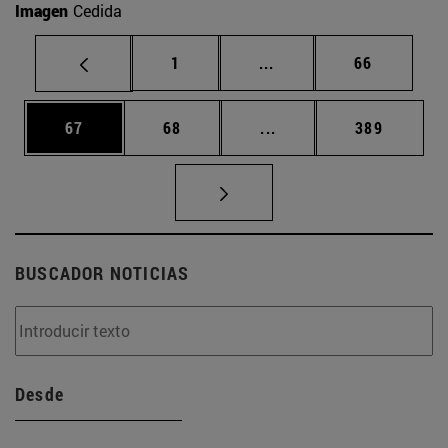
Imagen
Cedida
Página
Páginas intermedias Us
Página
1
...
66
Página
Página
Páginas intermedias U
Página
67
68
...
389
BUSCADOR NOTICIAS
Desde