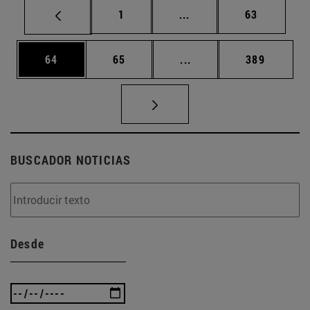
Página
Páginas intermedias Us
Página
1
...
63
Página
Página
Páginas intermedias U
Página
64
65
...
389
BUSCADOR NOTICIAS
Desde