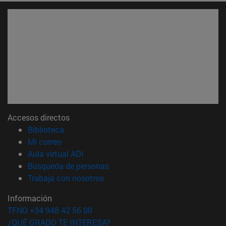
Accesos directos
(abre en nueva ventana)
Biblioteca
(abre en nueva ventana)
Mi correo
(abre en nueva ventana)
Aula virtual ADI
(abre en nueva ventana)
Búsqueda de personas
(abre en nueva ventana)
Trabaja con nosotros
Información
TFNO +34 948 42 56 00
¿QUÉ GRADO TE INTERESA?