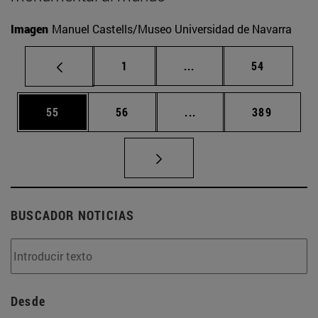
Imagen
Manuel Castells/Museo Universidad de Navarra
Página
Páginas intermedias Us
Página
1
...
54
Página
Página
Páginas intermedias U
Página
55
56
...
389
BUSCADOR NOTICIAS
Desde