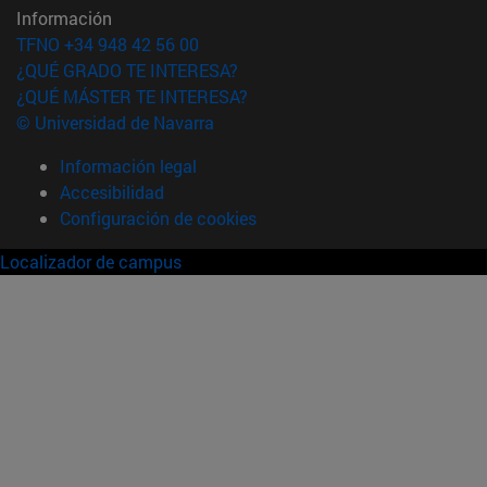
Información
TFNO +34 948 42 56 00
¿QUÉ GRADO TE INTERESA?
¿QUÉ MÁSTER TE INTERESA?
© Universidad de Navarra
Información legal
Accesibilidad
Configuración de cookies
Localizador de campus