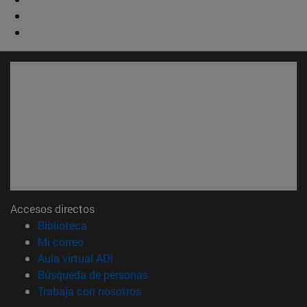
Accesos directos
(abre en nueva ventana)
Biblioteca
(abre en nueva ventana)
Mi correo
(abre en nueva ventana)
Aula virtual ADI
(abre en nueva ventana)
Búsqueda de personas
(abre en nueva ventana)
Trabaja con nosotros