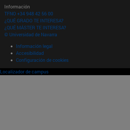
Información
TFNO +34 948 42 56 00
¿QUÉ GRADO TE INTERESA?
¿QUÉ MÁSTER TE INTERESA?
© Universidad de Navarra
Información legal
Accesibilidad
Configuración de cookies
Localizador de campus