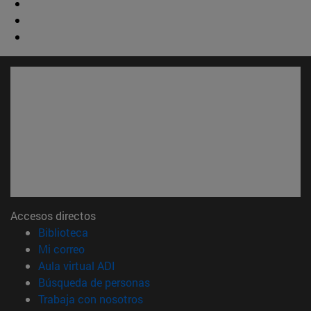
Accesos directos
(abre en nueva ventana)
Biblioteca
(abre en nueva ventana)
Mi correo
(abre en nueva ventana)
Aula virtual ADI
(abre en nueva ventana)
Búsqueda de personas
(abre en nueva ventana)
Trabaja con nosotros