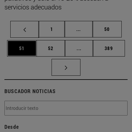
servicios adecuados
Página
Páginas intermedias Us
Página
1
...
50
Página
Página
Páginas intermedias U
Página
51
52
...
389
BUSCADOR NOTICIAS
Desde