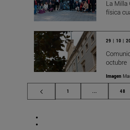
La Milla
física cu
29 | 10 | 
Comunica
octubre
Imagen
Man
Página
Páginas interm
Pág
1
...
48