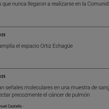
os que nunca llegaron a realizarse en la Comuni
2025
mplía el espacio Ortiz Echagüe
2025
can señales moleculares en una muestra de san
ectar precozmente el cáncer de pulmón
uel Castells ·