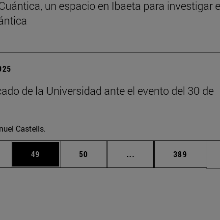
 Cuántica, un espacio en Ibaeta para investigar 
ántica
2025
do de la Universidad ante el evento del 30 de
uel Castells.
edias Use TAB para desplazarse.
ina
Página
Página
Páginas intermedias Us
Página
49
50
...
389