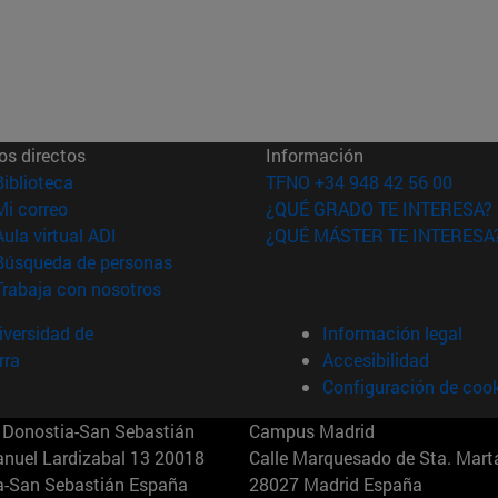
os directos
Información
(abre en nueva ventana)
Biblioteca
TFNO +34 948 42 56 00
(abre en nueva ventana)
Mi correo
¿QUÉ GRADO TE INTERESA?
(abre en nueva ventana)
Aula virtual ADI
¿QUÉ MÁSTER TE INTERESA
(abre en nueva ventana)
Búsqueda de personas
(abre en nueva ventana)
Trabaja con nosotros
versidad de
Información legal
rra
Accesibilidad
Configuración de coo
Donostia-San Sebastián
Campus Madrid
anuel Lardizabal 13 20018
Calle Marquesado de Sta. Marta
a-San Sebastián España
28027 Madrid España