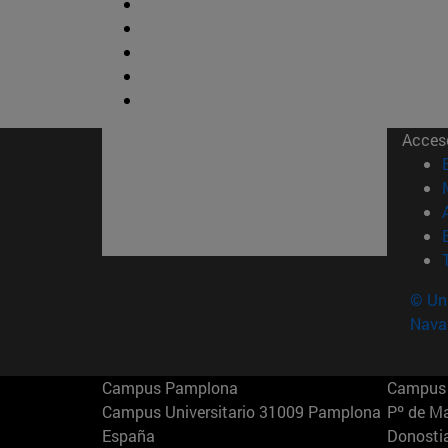
Acces
© Uni
Nava
Campus Pamplona
Campus 
Campus Universitario 31009 Pamplona
Pº de M
España
Donosti