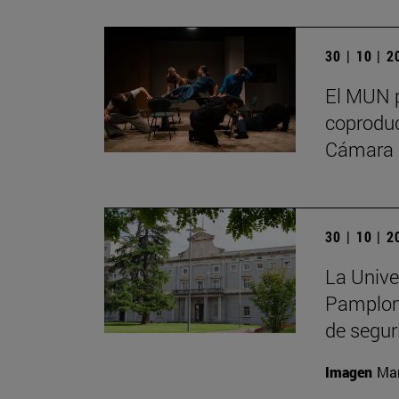
30 | 10 | 
El MUN p
coproduc
Cámara 
30 | 10 | 
La Unive
Pamplona
de segur
Imagen
Man