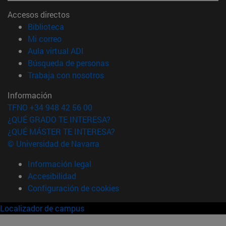
Accesos directos
(abre en nueva ventana)
Biblioteca
(abre en nueva ventana)
Mi correo
(abre en nueva ventana)
Aula virtual ADI
(abre en nueva ventana)
Búsqueda de personas
(abre en nueva ventana)
Trabaja con nosotros
Información
TFNO +34 948 42 56 00
¿QUÉ GRADO TE INTERESA?
¿QUÉ MÁSTER TE INTERESA?
© Universidad de Navarra
Información legal
Accesibilidad
Configuración de cookies
Localizador de campus