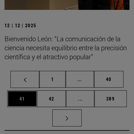
12 | 12 | 2025
Bienvenido León: “La comunicación de la
ciencia necesita equilibrio entre la precisión
científica y el atractivo popular”
Página
Páginas intermedias Us
Página
1
...
40
Página
Página
Páginas intermedias U
Página
41
42
...
389