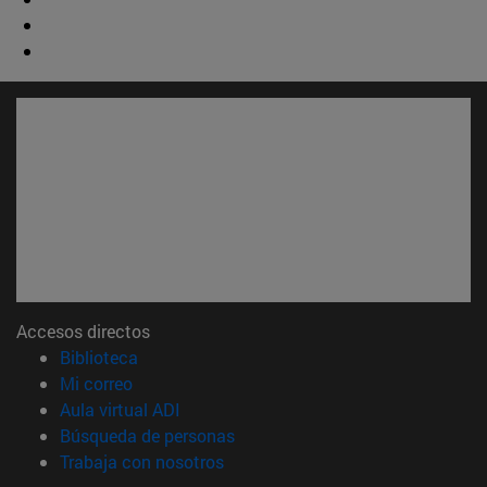
Accesos directos
(abre en nueva ventana)
Biblioteca
(abre en nueva ventana)
Mi correo
(abre en nueva ventana)
Aula virtual ADI
(abre en nueva ventana)
Búsqueda de personas
(abre en nueva ventana)
Trabaja con nosotros