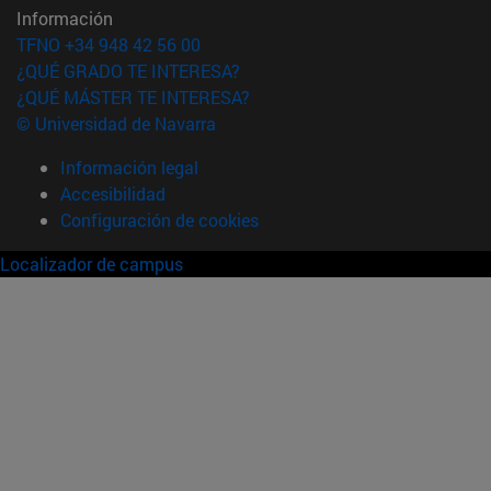
Información
TFNO +34 948 42 56 00
¿QUÉ GRADO TE INTERESA?
¿QUÉ MÁSTER TE INTERESA?
© Universidad de Navarra
Información legal
Accesibilidad
Configuración de cookies
Localizador de campus