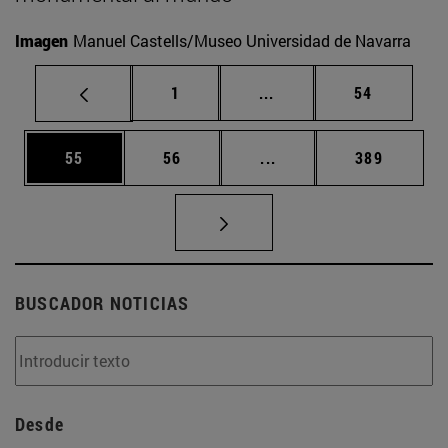
Imagen
Manuel Castells/Museo Universidad de Navarra
Página
Páginas intermedias Us
Página
1
...
54
Página
Página
Páginas intermedias U
Página
55
56
...
389
BUSCADOR NOTICIAS
Desde