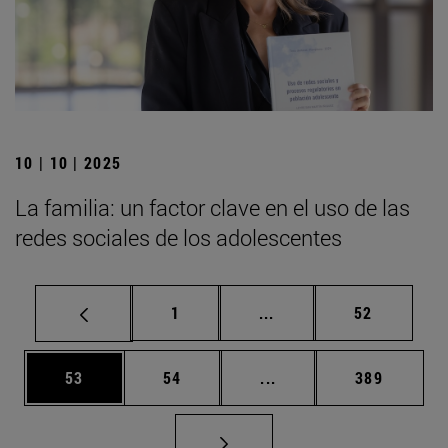
10 | 10 | 2025
La familia: un factor clave en el uso de las
redes sociales de los adolescentes
Página
Páginas intermedias Us
Página
1
...
52
Página
Página
Páginas intermedias U
Página
53
54
...
389