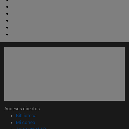
Accesos directos
(abre en nueva ventana)
Biblioteca
(abre en nueva ventana)
Mi correo
(abre en nueva ventana)