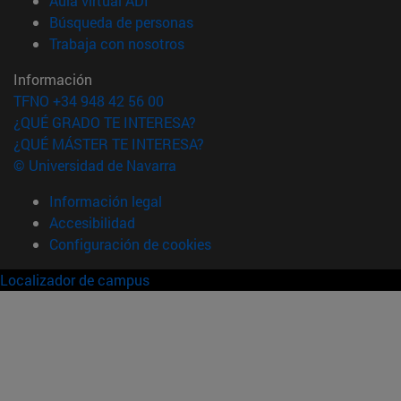
Aula virtual ADI
(abre en nueva ventana)
Búsqueda de personas
(abre en nueva ventana)
Trabaja con nosotros
Información
TFNO +34 948 42 56 00
¿QUÉ GRADO TE INTERESA?
¿QUÉ MÁSTER TE INTERESA?
© Universidad de Navarra
Información legal
Accesibilidad
Configuración de cookies
Localizador de campus