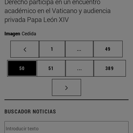
Derecho participa en un encuentro
académico en el Vaticano y audiencia
privada Papa León XIV
Imagen
Cedida
Página
Páginas intermedias Us
Página
1
...
49
Página
Página
Páginas intermedias U
Página
50
51
...
389
BUSCADOR NOTICIAS