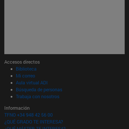
Accesos directos
(abre en nueva ventana)
Biblioteca
(abre en nueva ventana)
Mi correo
(abre en nueva ventana)
Aula virtual ADI
(abre en nueva ventana)
Búsqueda de personas
(abre en nueva ventana)
Trabaja con nosotros
Información
TFNO +34 948 42 56 00
¿QUÉ GRADO TE INTERESA?
¿QUÉ MÁSTER TE INTERESA?