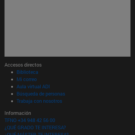
Accesos directos
(abre en nueva ventana)
Biblioteca
(abre en nueva ventana)
Mi correo
(abre en nueva ventana)
Aula virtual ADI
(abre en nueva ventana)
Búsqueda de personas
(abre en nueva ventana)
Trabaja con nosotros
Información
TFNO +34 948 42 56 00
¿QUÉ GRADO TE INTERESA?
¿QUÉ MÁSTER TE INTERESA?