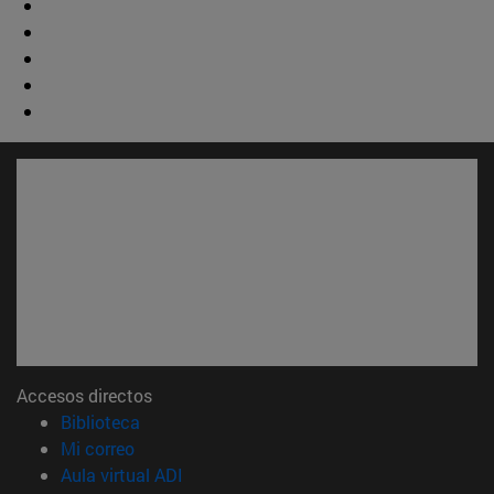
Accesos directos
(abre en nueva ventana)
Biblioteca
(abre en nueva ventana)
Mi correo
(abre en nueva ventana)
Aula virtual ADI