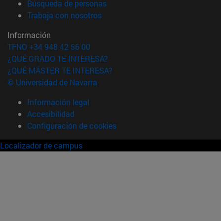
(abre en nueva ventana)
Búsqueda de personas
(abre en nueva ventana)
Trabaja con nosotros
Información
TFNO +34 948 42 56 00
¿QUÉ GRADO TE INTERESA?
¿QUÉ MÁSTER TE INTERESA?
© Universidad de Navarra
Información legal
Accesibilidad
Configuración de cookies
Localizador de campus