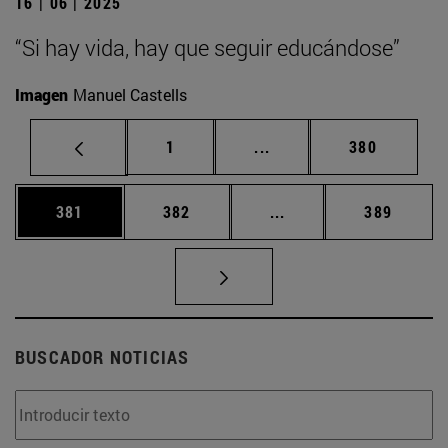
16 | 06 | 2025
“Si hay vida, hay que seguir educándose”
Imagen
Manuel Castells
Página
Páginas intermedias Us
Página
1
...
380
Página
Página
Páginas intermedias 
Página
381
382
...
389
BUSCADOR NOTICIAS